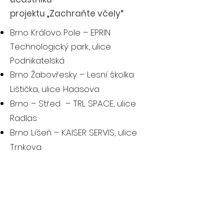
projektu „Zachraňte včely“
Brno Královo Pole – EPRIN
Technologický park, ulice
Podnikatelská
Brno Žabovřesky – Lesní školka
Lištička, ulice Haasova
Brno – Střed – TRL SPACE, ulice
Radlas
Brno Líšeň – KAISER SERVIS, ulice
Trnkova
Brno Bohunice – KBC GLOBAL,
Campus Brno
Brno-Střed – Český rozhlas, ulice
Beethovenova
Brno Modřice – CTP INVEST, CT