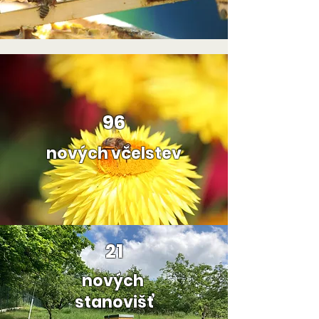
96
nových včelstev
21
nových
stanovišť