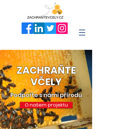
ZACHRAŇTE
​VČELY
Podpořte s námi přírodu
O našem projektu