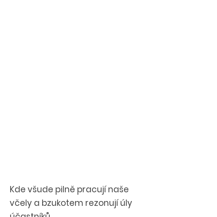
Kde všude pilně pracují naše
včely a bzukotem rezonují úly
účastníků