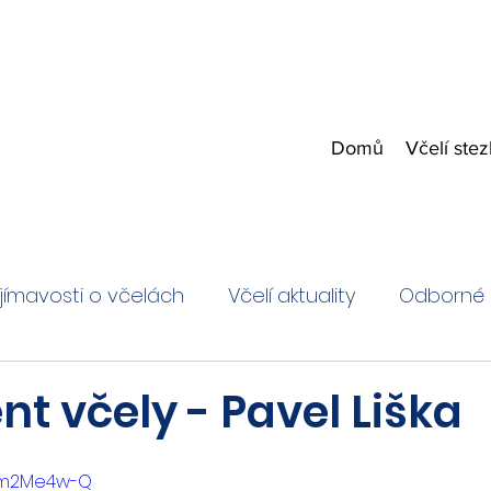
Domů
Včelí ste
jímavosti o včelách
Včelí aktuality
Odborné 
t včely - Pavel Liška
5wm2Me4w-Q