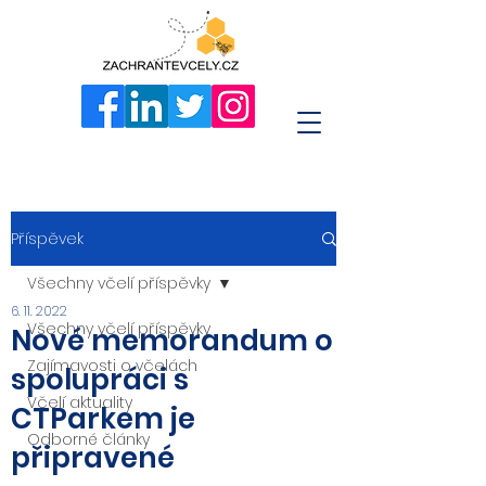
Příspěvek
Všechny včelí příspěvky
6. 11. 2022
Všechny včelí příspěvky
Nové memorandum o
Zajímavosti o včelách
spolupráci s
Včelí aktuality
CTParkem je
Odborné články
připravené