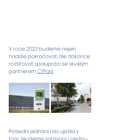
V roce 2023 budeme nejen 
nadále pokračovat, ale dokonce 
rozšiřovat spolupráci se skvělým 
partnerem 
CTPark
.
Poslední jednání nás ujistila v 
tom, že jdeme správnou cestou 