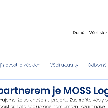
Domů
Včelí ste
jímavosti o včelách
Včelí aktuality
Odborné 
artnerem je MOSS Log
ujeme, že se k našemu projektu Zachraňte včely p
gistics. Tato spolupráce nám umožní rozšířit naše 