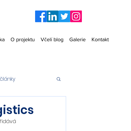
zka
O projektu
Včelí blog
Galerie
Kontakt
články
istics
řidává 