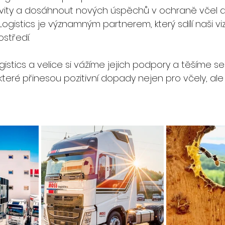
ivity a dosáhnout nových úspěchů v ochraně včel a 
gistics je významným partnerem, který sdílí naši vizi
středí. 
tics a velice si vážíme jejich podpory a těšíme se 
které přinesou pozitivní dopady nejen pro včely, ale 