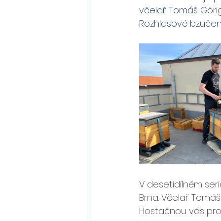
včelař Tomáš Görig
Rozhlasové bzučení
V desetidílném ser
Brna. Včelař Tomáš
Hostačnou vás pro