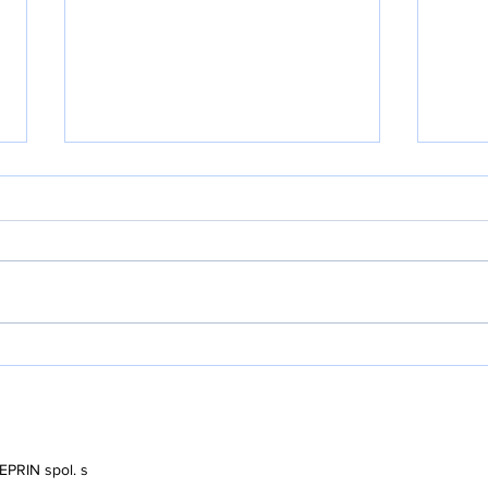
Rozšiřujeme! Včelí stezka
Zac
míří do Komína!
ško
PRIN spol. s