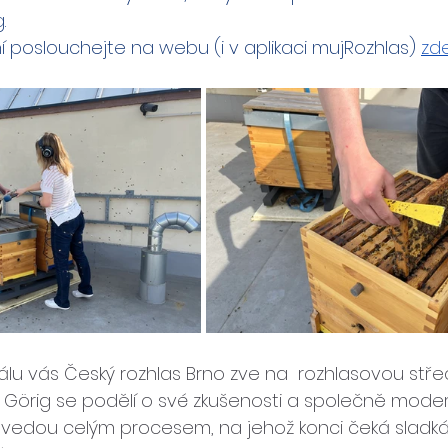
.
 poslouchejte na webu (i v aplikaci mujRozhlas) 
zd
iálu vás Český rozhlas Brno zve na  rozhlasovou stře
 Görig se podělí o své zkušenosti a společně moderá
vedou celým procesem, na jehož konci čeká sladk