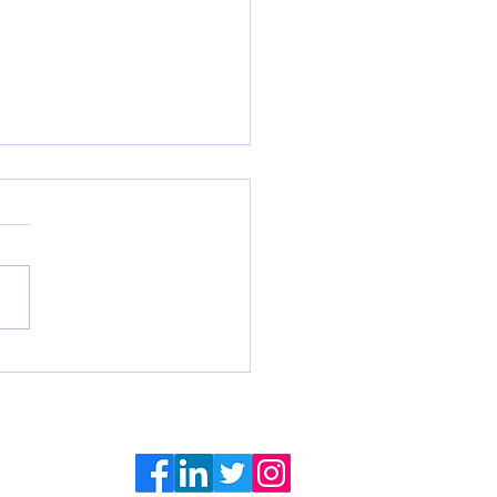
hraňte včely ve
lce