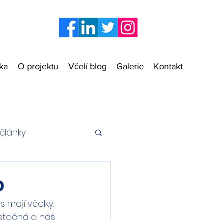
zka
O projektu
Včelí blog
Galerie
Kontakt
články
o
mají včelky.  
ostačná a náš 