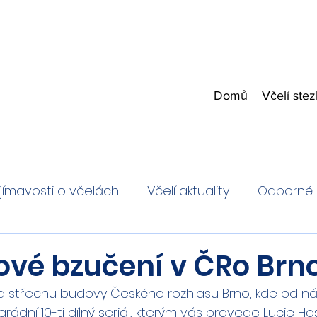
Domů
Včelí ste
jímavosti o včelách
Včelí aktuality
Odborné 
ové bzučení v ČRo Brn
a střechu budovy Českého rozhlasu Brno, kde od nás 
rádní 10-ti dílný seriál, kterým vás provede Lucie H