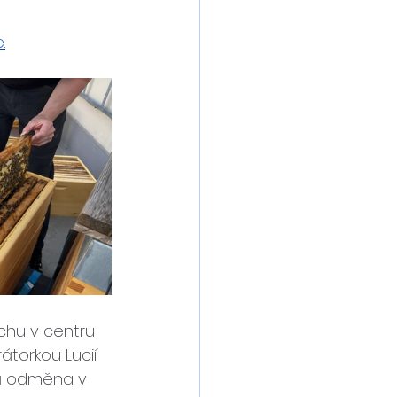
e
.
chu v centru 
torkou Lucií 
á odměna v 