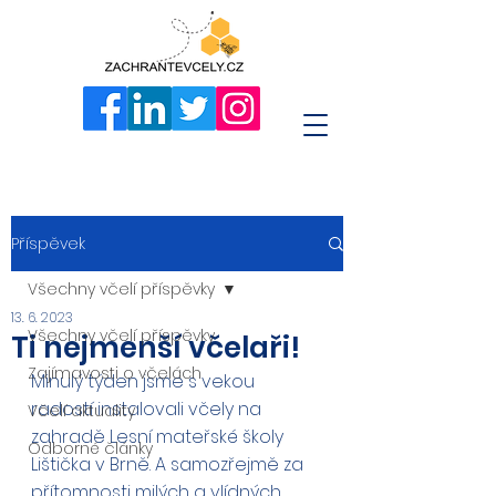
Příspěvek
Všechny včelí příspěvky
13. 6. 2023
Všechny včelí příspěvky
Ti nejmenší včelaři!
Zajímavosti o včelách
Minulý týden jsme s vekou 
radostí instalovali včely na 
Včelí aktuality
zahradě Lesní mateřské školy 
Odborné články
Lištička v Brně. A samozřejmě za 
přítomnosti milých a vlídných 