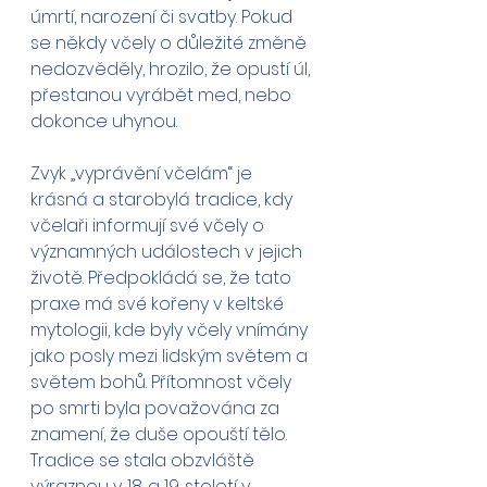
úmrtí, narození či svatby. Pokud 
se někdy včely o důležité změně 
nedozvěděly, hrozilo, že opustí úl, 
přestanou vyrábět med, nebo 
dokonce uhynou.
Zvyk „vyprávění včelám“ je 
krásná a starobylá tradice, kdy 
včelaři informují své včely o 
významných událostech v jejich 
životě. Předpokládá se, že tato 
praxe má své kořeny v keltské 
mytologii, kde byly včely vnímány 
jako posly mezi lidským světem a 
světem bohů. Přítomnost včely 
po smrti byla považována za 
znamení, že duše opouští tělo. 
Tradice se stala obzvláště 
výraznou v 18. a 19. století v 