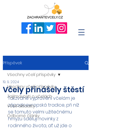
Příspěvek
Všechny včelí příspěvky
19. 9. 2024
Všechny včelí příspěvky
Včely přinášely štěstí
Zajímavosti o včelách
Takzvané vyprávění včelám je 
západoevropská tradice, při níž 
Včelí aktuality
se tomuto velmi užitečnému 
Odborné články
hmyzu sdělují novinky z 
rodinného života, ať už jde o 