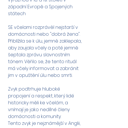
západní Evropě a Spojených 
státech
SE včelami rozprávěl nejstarší v 
domácnosti nebo "dobrá žena". 
Přiblížila se k úlu, jemně zaklepala, 
aby zaujala včely a poté jemně 
šeptala zprávu slavnostním 
tónem. Věřilo se, že tento rituál 
má včely informovat a zabránit 
jim v opuštění úlu nebo smrti.
Zvyk podtrhuje hluboké 
propojení a respekt, který lidé 
historicky měli ke včelám, a 
vnímají je jako nedílné členy 
domácnosti a komunity.
Tento zvyk je nejznámější v Anglii, 