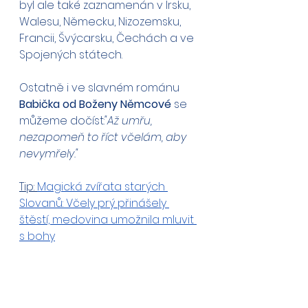
byl ale také zaznamenán v Irsku, 
Walesu, Německu, Nizozemsku, 
Francii, Švýcarsku, Čechách a ve 
Spojených státech.
Ostatně i ve slavném románu 
Babička od Boženy Němcové 
se 
můžeme dočíst:
"Až umřu, 
nezapomeň to říct včelám, aby 
nevymřely."
Tip: 
Magická zvířata starých 
Slovanů: Včely prý přinášely 
štěstí, medovina umožnila mluvit 
s bohy