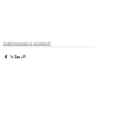
Zajímavosti o včelách
Zobrazit vše
Nejnovější příspěvky