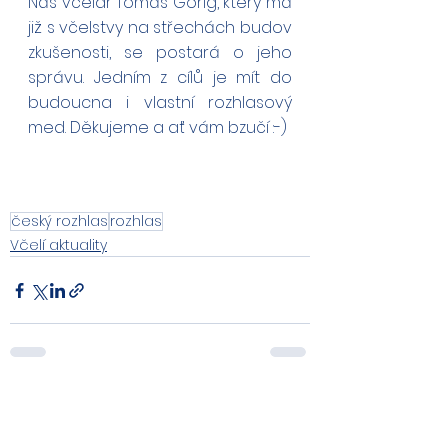
Náš včelař Tomáš Görig, který má 
již s včelstvy na střechách budov 
zkušenosti, se postará o jeho 
správu. Jedním z cílů je mít do 
budoucna i vlastní rozhlasový 
med. Děkujeme a ať vám bzučí :-)
český rozhlas
rozhlas
Včelí aktuality
Zobrazit vše
Nejnovější příspěvky