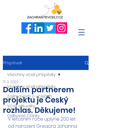
Příspěvek
Všechny včelí příspěvky
17. 3. 2022
Všechny včelí příspěvky
Dalším partnerem
Zajímavosti o včelách
projektu je Český
Včelí aktuality
rozhlas. Děkujeme!
Odborné články
V letošním roce uplyne 200 let 
od narození Gregora Johanna 