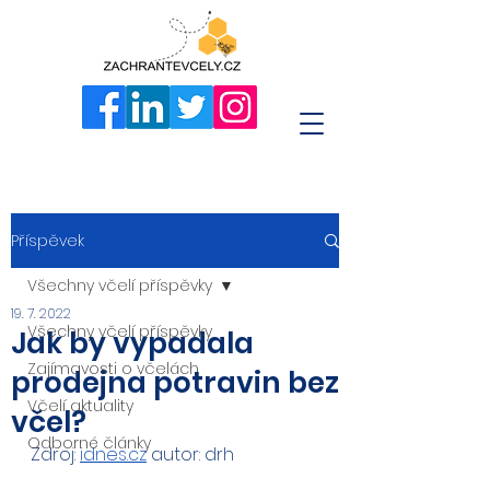
Příspěvek
Všechny včelí příspěvky
19. 7. 2022
Všechny včelí příspěvky
Jak by vypadala
Zajímavosti o včelách
prodejna potravin bez
Včelí aktuality
včel?
Odborné články
Zdroj: 
idnes.cz
 autor: drh