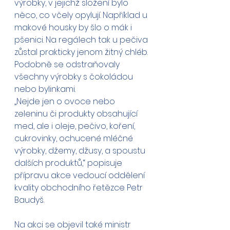
výrobky, v jejichž složení bylo 
něco, co včely opylují. Například u 
makové housky by šlo o mák i 
pšenici. Na regálech tak u pečiva 
zůstal prakticky jenom žitný chléb. 
Podobně se odstraňovaly 
všechny výrobky s čokoládou 
nebo bylinkami. 
„Nejde jen o ovoce nebo 
zeleninu či produkty obsahující 
med, ale i oleje, pečivo, koření, 
cukrovinky, ochucené mléčné 
výrobky, džemy, džusy, a spoustu 
dalších produktů,“ popisuje 
přípravu akce vedoucí oddělení 
kvality obchodního řetězce Petr 
Baudyš.
Na akci se objevil také ministr 