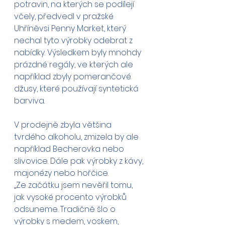
potravin, na kterých se podílejí 
včely, předvedl v pražské 
Uhříněvsi Penny Market, který 
nechal tyto výrobky odebrat z 
nabídky. Výsledkem byly mnohdy 
prázdné regály, ve kterých ale 
například zbyly pomerančové 
džusy, které používají syntetická 
barviva.
V prodejně zbyla většina 
tvrdého alkoholu, zmizela by ale 
například Becherovka nebo 
slivovice. Dále pak výrobky z kávy, 
majonézy nebo hořčice.
„Ze začátku jsem nevěřil tomu, 
jak vysoké procento výrobků 
odsuneme. Tradičně šlo o 
výrobky s medem, voskem, 