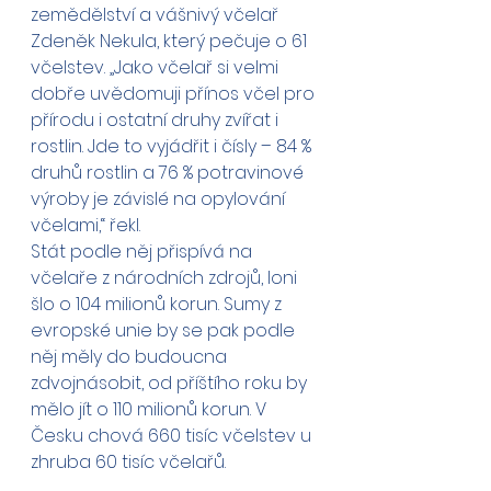
zemědělství a vášnivý včelař 
Zdeněk Nekula, který pečuje o 61 
včelstev. „Jako včelař si velmi 
dobře uvědomuji přínos včel pro 
přírodu i ostatní druhy zvířat i 
rostlin. Jde to vyjádřit i čísly – 84 % 
druhů rostlin a 76 % potravinové 
výroby je závislé na opylování 
včelami,“ řekl.
Stát podle něj přispívá na 
včelaře z národních zdrojů, loni 
šlo o 104 milionů korun. Sumy z 
evropské unie by se pak podle 
něj měly do budoucna 
zdvojnásobit, od příštího roku by 
mělo jít o 110 milionů korun. V 
Česku chová 660 tisíc včelstev u 
zhruba 60 tisíc včelařů.