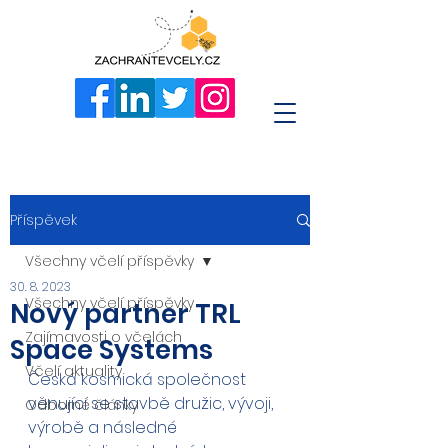
Příspěvek
Všechny včelí příspěvky
30. 8. 2023
Všechny včelí příspěvky
Nový partner TRL
Zajímavosti o včelách
Space Systems
Včelí aktuality
Česká kosmická společnost 
věnující se stavbě družic, vývoji, 
Odborné články
výrobě a následné 