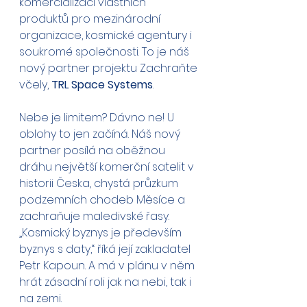
komercializaci vlastních 
produktů pro mezinárodní 
organizace, kosmické agentury i 
soukromé společnosti. To je náš 
nový partner projektu Zachraňte 
včely, 
TRL Space Systems
. 
Nebe je limitem? Dávno ne! U 
oblohy to jen začíná. Náš nový 
partner posílá na oběžnou 
dráhu největší komerční satelit v 
historii Česka, chystá průzkum 
podzemních chodeb Měsíce a 
zachraňuje maledivské řasy. 
„Kosmický byznys je především 
byznys s daty,“ říká její zakladatel 
Petr Kapoun. A má v plánu v něm 
hrát zásadní roli jak na nebi, tak i 
na zemi.