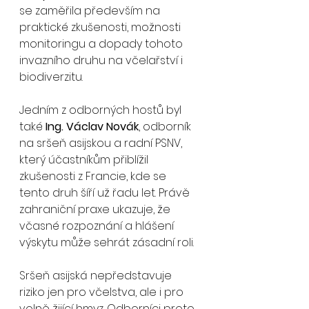
se zaměřila především na 
praktické zkušenosti, možnosti 
monitoringu a dopady tohoto 
invazního druhu na včelařství i 
biodiverzitu.
Jedním z odborných hostů byl 
také 
Ing. Václav Novák
, odborník 
na sršeň asijskou a radní PSNV, 
který účastníkům přiblížil 
zkušenosti z Francie, kde se 
tento druh šíří už řadu let. Právě 
zahraniční praxe ukazuje, že 
včasné rozpoznání a hlášení 
výskytu může sehrát zásadní roli.
Sršeň asijská nepředstavuje 
riziko jen pro včelstva, ale i pro 
volně žijící hmyz. Odborníci proto 