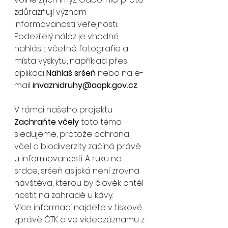
zdůrazňují význam 
informovanosti veřejnosti. 
Podezřelý nález je vhodné 
nahlásit včetně fotografie a 
místa výskytu, například přes 
aplikaci 
Nahlaš sršeň
 nebo na e-
mail 
invaznidruhy@aopk.gov.cz
.
V rámci našeho projektu 
Zachraňte včely
 toto téma 
sledujeme, protože ochrana 
včel a biodiverzity začíná právě 
u informovanosti. A ruku na 
srdce, sršeň asijská není zrovna 
návštěva, kterou by člověk chtěl 
hostit na zahradě u kávy.
Více informací najdete v tiskové 
zprávě ČTK a ve videozáznamu z 