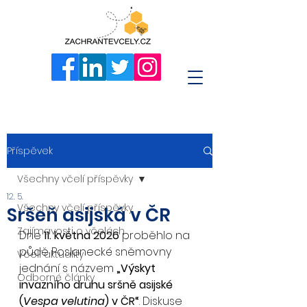
Příspěvek
Všechny včelí příspěvky
12. 5.
Všechny včelí příspěvky
Sršeň asijská v ČR
Zajímavosti o včelách
Dne 
11. května 2026
 proběhlo na 
půdě Poslanecké sněmovny 
Včelí aktuality
jednání s názvem 
„Výskyt 
Odborné články
invazního druhu sršně asijské 
(
Vespa velutina
) v ČR“
. Diskuse 