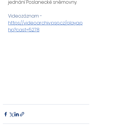
jednání Poslanecké sněmovny.
Videozáznam - 
https://videoarchiv.psp.cz/playa.p
hp?cast=5278